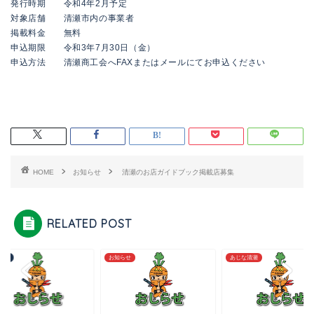
発行時期 令和4年2月予定
対象店舗 清瀬市内の事業者
掲載料金 無料
申込期限 令和3年7月30日（金）
申込方法 清瀬商工会へFAXまたはメールにてお申込ください
HOME
お知らせ
清瀬のお店ガイドブック掲載店募集
RELATED POST
らせ
お知らせ
あじな清瀬