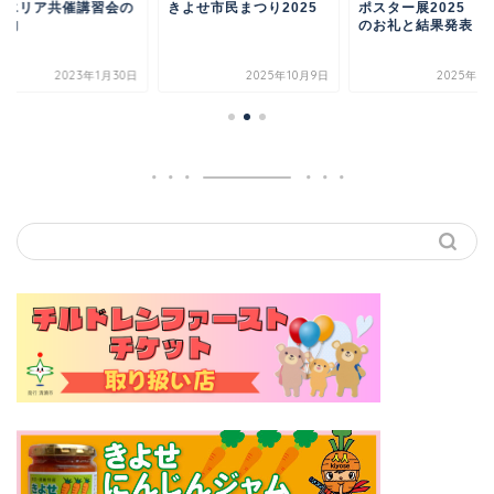
摩エリア共催講習会の
きよせ市民まつり2025
ポスター展2025 
案内
のお礼と結果発表
2023年1月30日
2025年10月9日
2025年3