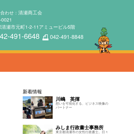
清瀬商工会
い合わせ：
-0021
清瀬市元町1-2-11アミュービル5階
42-491-6648
042-491-8848
新着情報
川嶋 英揮
想いを可視化する、ビジネス映像の
パートナー
みしま行政書士事務所
東京都清瀬市の女性行政書士。日々