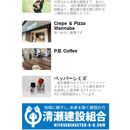
の安心から未来の挑戦まで、あなた
のそばに。 会計事務所での記帳代行
経験あり。建設業や遺言書に関する
ご相談もお気軽にどうぞ。
Crepe ＆ Pizza
Wannabe
食べ歩きに最適です
P.B. Coffee
ペッパーシミズ
東京都産のキャロライナリーパー
１００％オーガニックな激辛唐辛子
を使用した香辛料【ゲキカラハイ
®】の製造販売をしています。