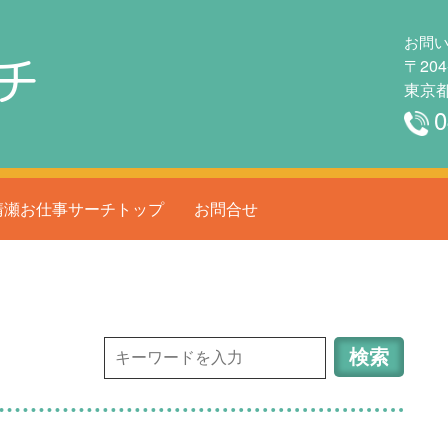
お問
チ
〒204
東京都
0
清瀬お仕事サーチトップ
お問合せ