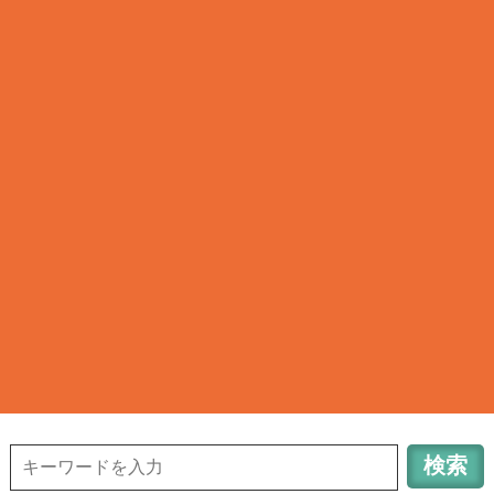
清瀬タウンサーチ
TOWN INFORMATION in TOKYO KIYOSE CITY
042-491-6648
清
瀬のお店検索