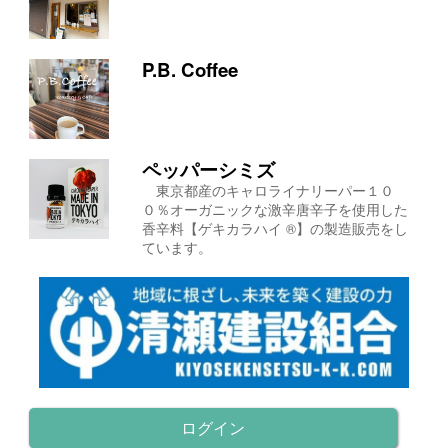
P.B. Coffee
ペッパーシミズ
東京都産のキャロライナリーパー１０
０％オーガニックな激辛唐辛子を使用した
香辛料【ゲキカラハイ ®】の製造販売をし
ています。
ログイン