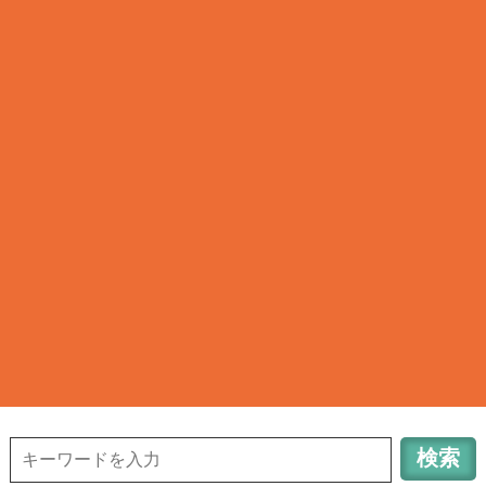
清瀬タウンサーチ
TOWN INFORMATION in TOKYO KIYOSE CITY
042-491-6648
清
瀬のお店検索