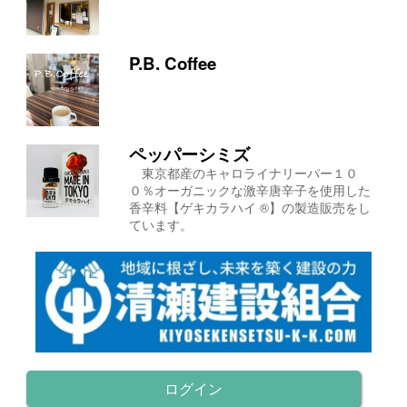
P.B. Coffee
ペッパーシミズ
東京都産のキャロライナリーパー１０
０％オーガニックな激辛唐辛子を使用した
香辛料【ゲキカラハイ ®】の製造販売をし
ています。
ログイン