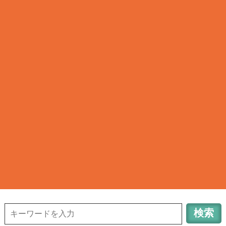
清瀬タウンサーチ
TOWN INFORMATION in TOKYO KIYOSE CITY
042-491-6648
清
瀬のお店検索