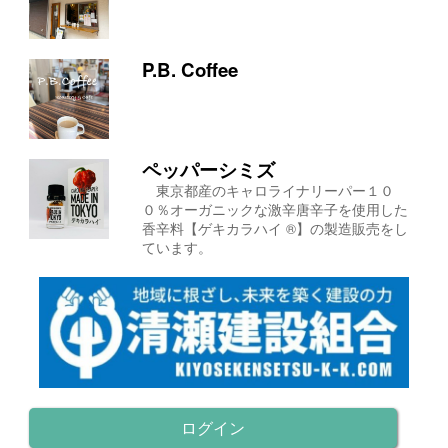
P.B. Coffee
ペッパーシミズ
東京都産のキャロライナリーパー１０
０％オーガニックな激辛唐辛子を使用した
香辛料【ゲキカラハイ ®】の製造販売をし
ています。
ログイン