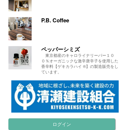
P.B. Coffee
ペッパーシミズ
東京都産のキャロライナリーパー１０
０％オーガニックな激辛唐辛子を使用した
香辛料【ゲキカラハイ ®】の製造販売をし
ています。
ログイン