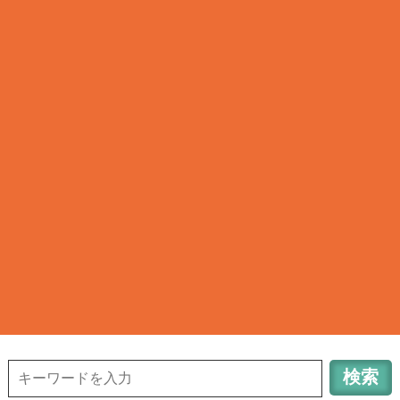
清瀬タウンサーチ
TOWN INFORMATION in TOKYO KIYOSE CITY
042-491-6648
清
瀬のお店検索