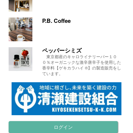
P.B. Coffee
ペッパーシミズ
東京都産のキャロライナリーパー１０
０％オーガニックな激辛唐辛子を使用した
香辛料【ゲキカラハイ ®】の製造販売をし
ています。
ログイン