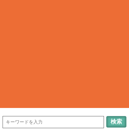
清瀬タウンサーチ
TOWN INFORMATION in TOKYO KIYOSE CITY
042-491-6648
清
瀬のお店検索