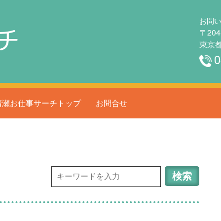
お問
チ
〒204
東京都
0
清瀬お仕事サーチトップ
お問合せ