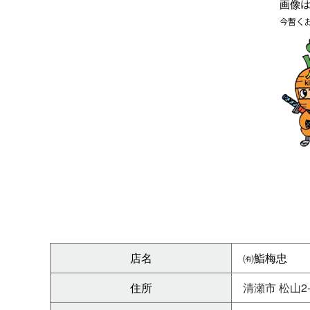
店名
㈲鮨梅忠
住所
清瀬市 松山2-