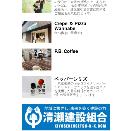
の安心から未来の挑戦まで、あなた
のそばに。 会計事務所での記帳代行
経験あり。建設業や遺言書に関する
ご相談もお気軽にどうぞ。
Crepe ＆ Pizza
Wannabe
食べ歩きに最適です
P.B. Coffee
ペッパーシミズ
東京都産のキャロライナリーパー
１００％オーガニックな激辛唐辛子
を使用した香辛料【ゲキカラハイ
®】の製造販売をしています。