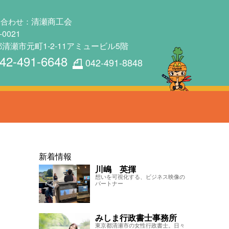
清瀬商工会
い合わせ：
-0021
清瀬市元町1-2-11アミュービル5階
42-491-6648
042-491-8848
新着情報
川嶋 英揮
想いを可視化する、ビジネス映像の
パートナー
みしま行政書士事務所
東京都清瀬市の女性行政書士。日々