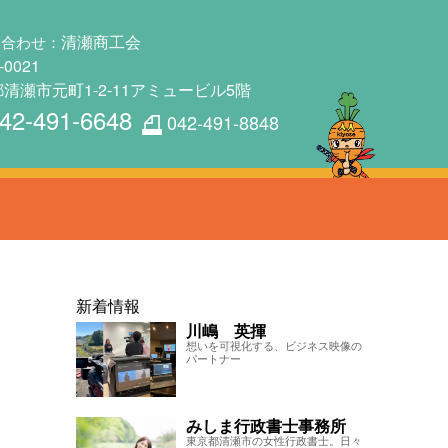
清瀬商工会
い合わせ：
-0021
清瀬市元町1-2-11アミュービル5階
42-491-6648
042-491-8848
新着情報
川嶋 英揮
想いを可視化する、ビジネス映像の
パートナー
みしま行政書士事務所
東京都清瀬市の女性行政書士。日々