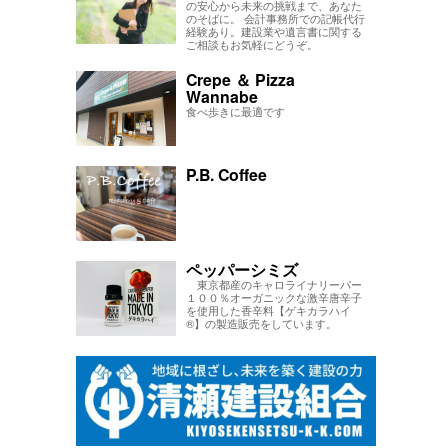
の安心から未来の挑戦まで、あなた
のそばに。 会計事務所での記帳代行
経験あり。建設業や遺言書に関する
ご相談もお気軽にどうぞ。
Crepe ＆ Pizza
Wannabe
食べ歩きに最適です
P.B. Coffee
ペッパーシミズ
東京都産のキャロライナリーパー
１００％オーガニックな激辛唐辛子
を使用した香辛料【ゲキカラハイ
®】の製造販売をしています。