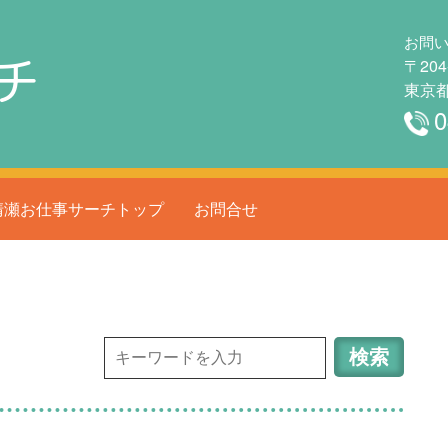
お問
チ
〒204
東京都
0
清瀬お仕事サーチトップ
お問合せ