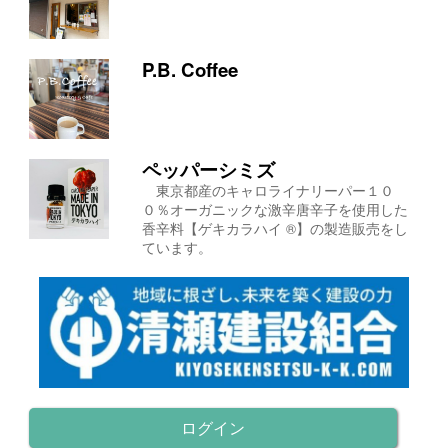
P.B. Coffee
ペッパーシミズ
東京都産のキャロライナリーパー１０
０％オーガニックな激辛唐辛子を使用した
香辛料【ゲキカラハイ ®】の製造販売をし
ています。
ログイン