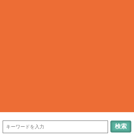
清瀬タウンサーチ
TOWN INFORMATION in TOKYO KIYOSE CITY
042-491-6648
清
瀬のお店検索