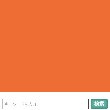
清瀬タウンサーチ
TOWN INFORMATION in TOKYO KIYOSE CITY
042-491-6648
清
瀬のお店検索