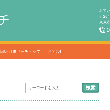
お問
チ
〒204
東京都
0
清瀬お仕事サーチトップ
お問合せ