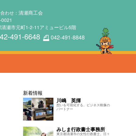
清瀬商工会
い合わせ：
-0021
清瀬市元町1-2-11アミュービル5階
42-491-6648
042-491-8848
新着情報
川嶋 英揮
想いを可視化する、ビジネス映像の
パートナー
みしま行政書士事務所
東京都清瀬市の女性行政書士。日々