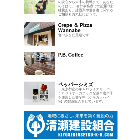
の安心から未来の挑戦まで、あなた
のそばに。 会計事務所での記帳代行
経験あり。建設業や遺言書に関する
ご相談もお気軽にどうぞ。
Crepe ＆ Pizza
Wannabe
食べ歩きに最適です
P.B. Coffee
ペッパーシミズ
東京都産のキャロライナリーパー
１００％オーガニックな激辛唐辛子
を使用した香辛料【ゲキカラハイ
®】の製造販売をしています。