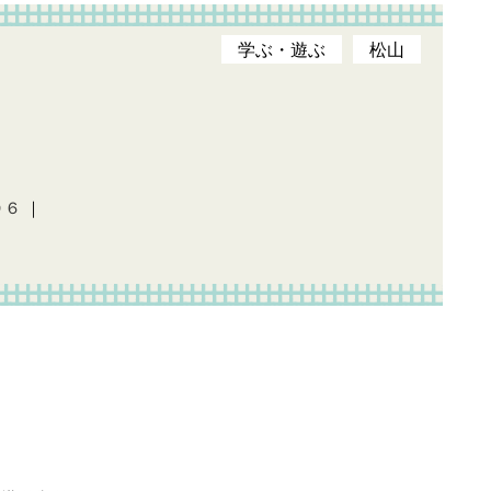
学ぶ・遊ぶ
松山
０６
｜