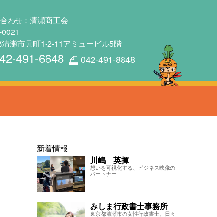
清瀬商工会
い合わせ：
-0021
清瀬市元町1-2-11アミュービル5階
42-491-6648
042-491-8848
新着情報
川嶋 英揮
想いを可視化する、ビジネス映像の
パートナー
みしま行政書士事務所
東京都清瀬市の女性行政書士。日々