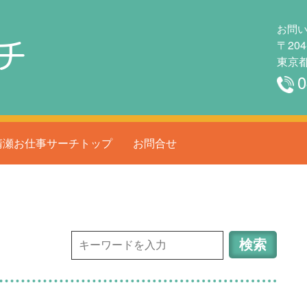
お問
チ
〒204
東京都
0
清瀬お仕事サーチトップ
お問合せ