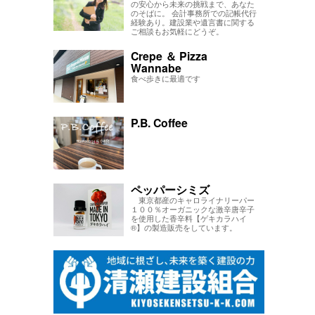
の安心から未来の挑戦まで、あなた
のそばに。 会計事務所での記帳代行
経験あり。建設業や遺言書に関する
ご相談もお気軽にどうぞ。
Crepe ＆ Pizza
Wannabe
食べ歩きに最適です
P.B. Coffee
ペッパーシミズ
東京都産のキャロライナリーパー
１００％オーガニックな激辛唐辛子
を使用した香辛料【ゲキカラハイ
®】の製造販売をしています。