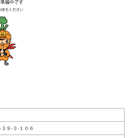
３９-３-１０６