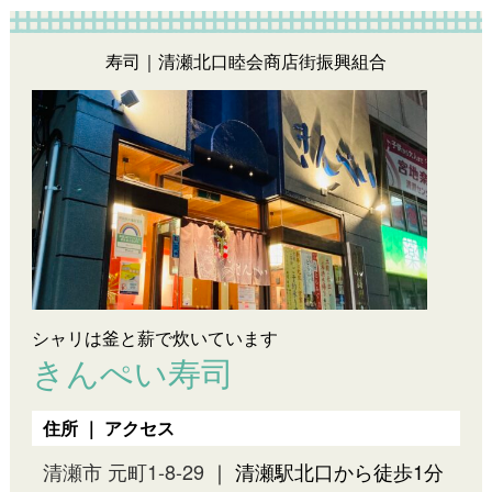
寿司｜清瀬北口睦会商店街振興組合
シャリは釜と薪で炊いています
きんぺい寿司
住所 ｜ アクセス
清瀬市 元町1-8-29
｜ 清瀬駅北口から徒歩1分