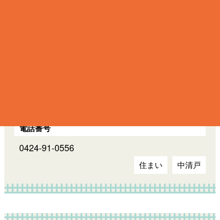
(有)原田測量建築事務所
住所 ｜ アクセス
清瀬市 中清戸1-442
｜
営業時間 ｜ 定休日
｜
電話番号
0424-91-0556
住まい
中清戸