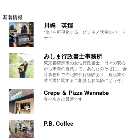
新着情報
川嶋 英揮
想いを可視化する、ビジネス映像のパート
ナー
みしま行政書士事務所
東京都清瀬市の女性行政書士。日々の安心
から未来の挑戦まで、あなたのそばに。 会
計事務所での記帳代行経験あり。建設業や
遺言書に関するご相談もお気軽にどうぞ。
Crepe ＆ Pizza Wannabe
食べ歩きに最適です
P.B. Coffee